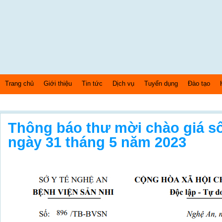
Trang chủ
Giới thiệu
Tin tức
Dịch vụ
Tuyển dụng
Đào tạo
Thứ 7 Ngày: 8/8/2026 Bây giờ là: [03:43:12] AM
Thông báo thư mời chào giá s
ngày 31 tháng 5 năm 2023