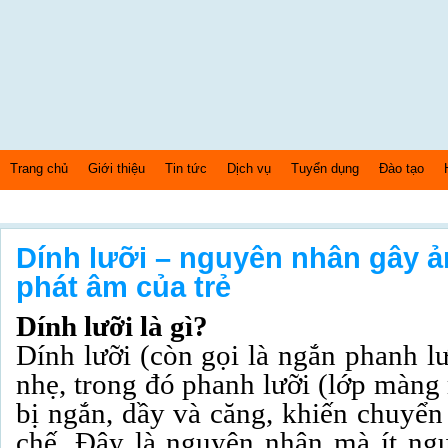
Trang chủ
Giới thiệu
Tin tức
Dịch vụ
Tuyển dụng
Đào tạo
Thứ 7 Ngày: 8/8/2026 Bây giờ là: [02:13:38] PM
Dính lưỡi – nguyên nhân gây 
phát âm của trẻ
Dính lưỡi là gì?
Dính lưỡi (còn gọi là ngắn phanh lư
nhẹ, trong đó phanh lưỡi (lớp màng
bị ngắn, dầy và căng, khiến chuyển
chế. Đây là nguyên nhân mà ít ngư