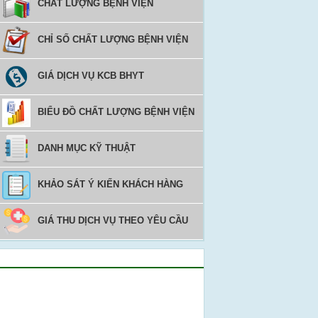
CHẤT LƯỢNG BỆNH VIỆN
CHỈ SỐ CHẤT LƯỢNG BỆNH VIỆN
GIÁ DỊCH VỤ KCB BHYT
BIỂU ĐỒ CHẤT LƯỢNG BỆNH VIỆN
DANH MỤC KỸ THUẬT
KHẢO SÁT Ý KIẾN KHÁCH HÀNG
GIÁ THU DỊCH VỤ THEO YÊU CẦU
Video