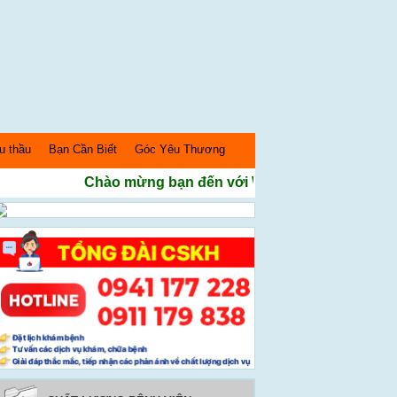
u thầu
Bạn Cần Biết
Góc Yêu Thương
Chào mừng bạn đến với Website Bệnh Viện Sản n