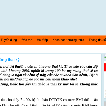
Tuyển dụng
Đào tạo
Hỏi Đáp
Khoa học thường thức
Thông tin đấ
ờng thai kỳ
 nội tiết thường gặp nhất trong thai kỳ. Theo báo cáo của Bộ
ớc tính khoảng 20%, nghĩa là trong 100 bà mẹ mang thai sẽ có
 dáng lo ngại về bệnh lý này, các bác sĩ khoa Sản bệnh, Bệnh
câu hỏi thường gặp để các mẹ bầu tham khảo nhé!
, hoặc hơi gầy thì chắc là thai kỳ này tôi sẽ khôn
g mắc
ứu cho thấy 7 - 9% bệnh nhân ĐTĐTK có mức BMI thiếu cân
quá lớn, cho nên đa số bệnh nhân ĐTĐTK cũng có mức BMI trước