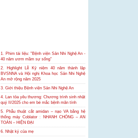
1. Phim tài liệu: "Bệnh viện Sản Nhi Nghệ An -
40 năm ươm mầm sự sống"
2. Highlight Lễ Kỷ niệm 40 năm thành lập
BVSNNA và Hội nghị Khoa học Sản Nhi Nghệ
An mở rộng năm 2025
3. Giới thiệu Bệnh viện Sản Nhi Nghệ An
4. Lan tỏa yêu thương: Chương trình sinh nhật
quý II/2025 cho em bé mắc bệnh mãn tính
5. Phẫu thuật cắt amidan – nạo VA bằng hệ
thống máy Coblator : NHANH CHÓNG – AN
TOÀN – HIỆN ĐẠI
6. Nhật ký của mẹ