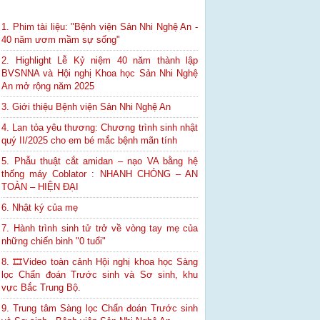
1. Phim tài liệu: "Bệnh viện Sản Nhi Nghệ An -
40 năm ươm mầm sự sống"
2. Highlight Lễ Kỷ niệm 40 năm thành lập
BVSNNA và Hội nghị Khoa học Sản Nhi Nghệ
An mở rộng năm 2025
3. Giới thiệu Bệnh viện Sản Nhi Nghệ An
4. Lan tỏa yêu thương: Chương trình sinh nhật
quý II/2025 cho em bé mắc bệnh mãn tính
5. Phẫu thuật cắt amidan – nạo VA bằng hệ
thống máy Coblator : NHANH CHÓNG – AN
TOÀN – HIỆN ĐẠI
6. Nhật ký của mẹ
7. Hành trình sinh tử trở về vòng tay mẹ của
những chiến binh "0 tuổi"
8. 🎞Video toàn cảnh Hội nghị khoa học Sàng
lọc Chẩn đoán Trước sinh và Sơ sinh, khu
vực Bắc Trung Bộ.
9. Trung tâm Sàng lọc Chẩn đoán Trước sinh