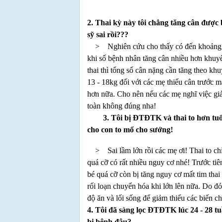
2. Thai kỳ này tôi chẳng tăng cân được 
sỹ sai rồi???
> Nghiên cứu cho thấy có đến khoảng 1
khi số bệnh nhân tăng cân nhiều hơn khuy
thai thì tổng số cân nặng cần tăng theo k
13 - 18kg đối với các mẹ thiếu cân trước 
hơn nữa. Cho nên nếu các mẹ nghĩ việc gi
toàn không đúng nha!
3. Tôi bị ĐTĐTK và thai to hơn tuổi th
cho con to mổ cho sướng!
> Sai lầm lớn rồi các mẹ ơi! Thai to chỉ 
quá cỡ có rất nhiều nguy cơ nhé! Trước ti
bé quá cỡ còn bị tăng nguy cơ mất tim thai
rối loạn chuyển hóa khi lớn lên nữa. Do đ
độ ăn và lối sống để giảm thiểu các biến c
4. Tôi đã sàng lọc ĐTĐTK lúc 24 - 28 tu
bị bệnh đâu?