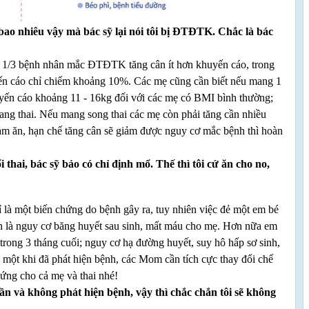
bao nhiêu vậy mà bác sỹ lại nói tôi bị ĐTĐTK. Chắc là bác
/3 bệnh nhân mắc ĐTĐTK tăng cân ít hơn khuyến cáo, trong
ến cáo chỉ chiếm khoảng 10%. Các mẹ cũng cần biết nếu mang 1
huyến cáo khoảng 11 - 16kg đối với các mẹ có BMI bình thường;
mang thai. Nếu mang song thai các mẹ còn phải tăng cần nhiều
ảm ăn, hạn chế tăng cân sẽ giảm được nguy cơ mắc bệnh thì hoàn
ai, bác sỹ bảo có chỉ định mổ. Thế thì tôi cứ ăn cho no,
là một biến chứng do bệnh gây ra, tuy nhiên việc đẻ một em bé
ên là nguy cơ băng huyết sau sinh, mất máu cho mẹ. Hơn nữa em
 trong 3 tháng cuối; nguy cơ hạ đường huyết, suy hô hấp sơ sinh,
ó một khi đã phát hiện bệnh, các Mom cần tích cực thay đổi chế
hứng cho cả mẹ và thai nhé!
ần và không phát hiện bệnh, vậy thì chắc chắn tôi sẽ không