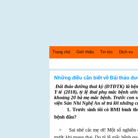
Trang chủ
Giới thiệu
Tin tức
Dịch vụ
Thứ 6 Ngày: 7/8/2026 Bây giờ là: [02:02:28] AM
Những điều cần biết về Đái tháo đư
Đái tháo đường thai kỳ (ĐTĐTK) là bệnh
Y tế (2018), tỷ lệ thai phụ mắc bệnh ư
khoảng 20 bà mẹ mắc bệnh. Trước con số
viện Sản Nhi Nghệ An sẽ trả lời những 
1. Trước sinh tôi có BMI bình thường
bệnh đâu?
> Sai nhé các mẹ ơi! Một số nghiên c
trước khi mang thai. Do tỷ lệ mắc bệnh 