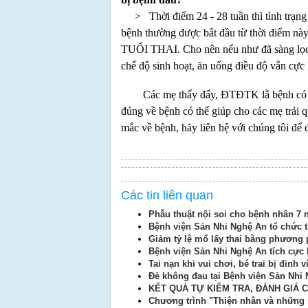
> Thời điểm 24 - 28 tuần thì tình trạng t
bệnh thường được bắt đầu từ thời điểm
TUỔI THAI. Cho nên nếu như đã sàng lọc ch
chế độ sinh hoạt, ăn uống điều độ vẫn cực
Các mẹ thấy đấy, ĐTĐTK lằ bệnh có tỷ lệ
đúng về bệnh có thể giúp cho các mẹ trải 
mắc về bệnh, hãy liên hệ với chúng tôi để
Các tin liên quan
Phẫu thuật nội soi cho bệnh nhân 7 n
Bệnh viện Sản Nhi Nghệ An tổ chức t
Giảm tỷ lệ mổ lấy thai bằng phương 
Bệnh viện Sản Nhi Nghệ An tích cực
Tai nạn khi vui chơi, bé trai bị đinh 
Đẻ không đau tại Bệnh viện Sản Nhi
KẾT QUẢ TỰ KIỂM TRA, ĐÁNH GIÁ 
Chương trình "Thiện nhân và những 