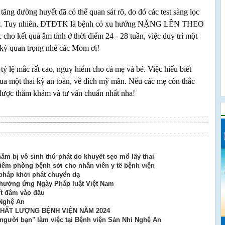
ăng đường huyết đã có thể quan sát rõ, do đó các test sàng lọc
 này. Tuy nhiên, ĐTĐTK là bệnh có xu hướng NẶNG LÊN THEO
o kết quả âm tính ở thời điểm 24 - 28 tuần, việc duy trì một
 kỳ quan trọng nhé các Mom ơi!
 mắc rất cao, nguy hiểm cho cả mẹ và bé. Việc hiểu biết
qua một thai kỳ an toàn, về đích mỹ mãn. Nếu các mẹ còn thắc
 được thăm khám và tư vấn chuẩn nhất nha!
ăm bị vô sinh thứ phát do khuyết sẹo mổ lấy thai
iêm phòng bệnh sởi cho nhân viên y tế bệnh viện
pháp khởi phát chuyển dạ
 hưởng ứng Ngày Pháp luật Việt Nam
vít đâm vào đầu
 Nghệ An
CHẤT LƯỢNG BỆNH VIỆN NĂM 2024
người bạn" làm việc tại Bệnh viện Sản Nhi Nghệ An