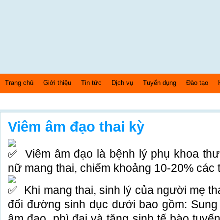
Trang chủ
Giới thiệu
Tin tức
Dịch vụ
Tuyển dụng
Đào tạo
Thứ 5 Ngày: 6/8/2026 Bây giờ là: [06:06:49] AM
Viêm âm đạo thai kỳ
Viêm âm đạo là bệnh lý phụ khoa thư
nữ mang thai, chiếm khoảng 10-20% các t
Khi mang thai, sinh lý của người mẹ th
đổi đường sinh dục dưới bao gồm: Sung 
âm đạo, phì đại và tăng sinh tế bào tuyến