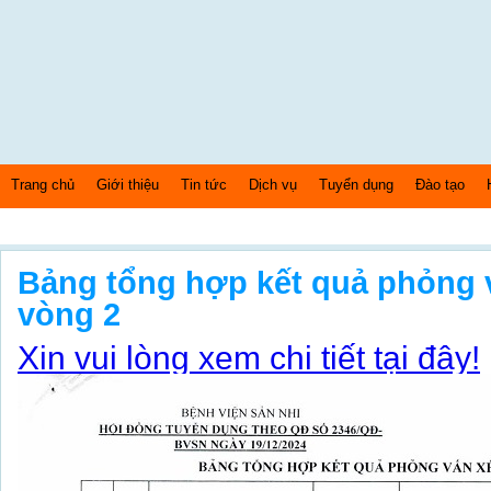
Trang chủ
Giới thiệu
Tin tức
Dịch vụ
Tuyển dụng
Đào tạo
Thứ 5 Ngày: 6/8/2026 Bây giờ là: [05:08:29] PM
Bảng tổng hợp kết quả phỏng 
vòng 2
Xin vui lòng xem chi tiết tại đây!