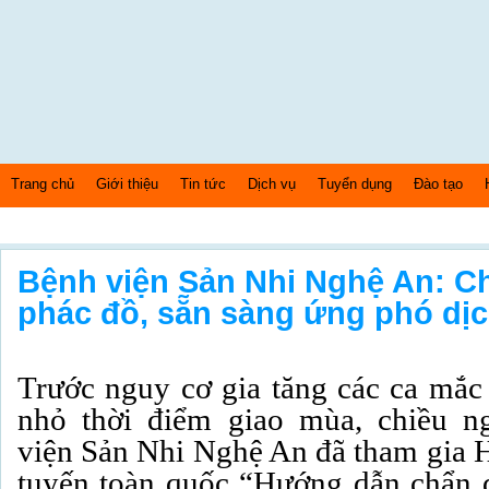
Trang chủ
Giới thiệu
Tin tức
Dịch vụ
Tuyển dụng
Đào tạo
Chủ nhật Ngày: 9/8/2026 Bây giờ là: [08:32:24] AM
Bệnh viện Sản Nhi Nghệ An: C
phác đồ, sẵn sàng ứng phó dịc
Trước nguy cơ gia tăng các ca mắc 
nhỏ thời điểm giao mùa, chiều n
viện Sản Nhi Nghệ An đã tham gia H
tuyến toàn quốc “Hướng dẫn chẩn đ