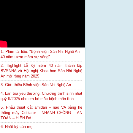
1. Phim tài liệu: "Bệnh viện Sản Nhi Nghệ An -
40 năm ươm mầm sự sống"
2. Highlight Lễ Kỷ niệm 40 năm thành lập
BVSNNA và Hội nghị Khoa học Sản Nhi Nghệ
An mở rộng năm 2025
3. Giới thiệu Bệnh viện Sản Nhi Nghệ An
4. Lan tỏa yêu thương: Chương trình sinh nhật
quý II/2025 cho em bé mắc bệnh mãn tính
5. Phẫu thuật cắt amidan – nạo VA bằng hệ
thống máy Coblator : NHANH CHÓNG – AN
TOÀN – HIỆN ĐẠI
6. Nhật ký của mẹ