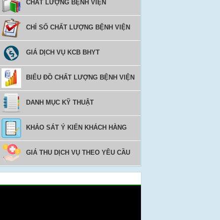
CHẤT LƯỢNG BỆNH VIỆN
CHỈ SỐ CHẤT LƯỢNG BỆNH VIỆN
GIÁ DỊCH VỤ KCB BHYT
BIỂU ĐỒ CHẤT LƯỢNG BỆNH VIỆN
DANH MỤC KỸ THUẬT
KHẢO SÁT Ý KIẾN KHÁCH HÀNG
GIÁ THU DỊCH VỤ THEO YÊU CẦU
Video