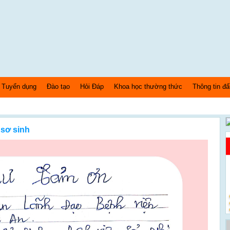
Tuyển dụng
Đào tạo
Hỏi Đáp
Khoa học thường thức
Thông tin đấ
Ch
sơ sinh