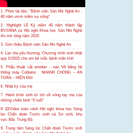
1. Phim tài liệu: "Bệnh viện Sản Nhi Nghệ An -
40 năm ươm mầm sự sống"
2. Highlight Lễ Kỷ niệm 40 năm thành lập
BVSNNA và Hội nghị Khoa học Sản Nhi Nghệ
An mở rộng năm 2025
3. Giới thiệu Bệnh viện Sản Nhi Nghệ An
4. Lan tỏa yêu thương: Chương trình sinh nhật
quý II/2025 cho em bé mắc bệnh mãn tính
5. Phẫu thuật cắt amidan – nạo VA bằng hệ
thống máy Coblator : NHANH CHÓNG – AN
TOÀN – HIỆN ĐẠI
6. Nhật ký của mẹ
7. Hành trình sinh tử trở về vòng tay mẹ của
những chiến binh "0 tuổi"
8. 🎞Video toàn cảnh Hội nghị khoa học Sàng
lọc Chẩn đoán Trước sinh và Sơ sinh, khu
vực Bắc Trung Bộ.
9. Trung tâm Sàng lọc Chẩn đoán Trước sinh