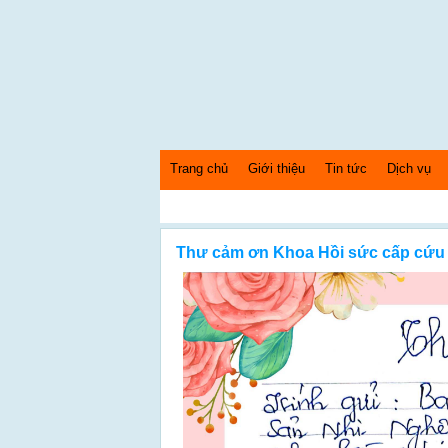
Trang chủ
Giới thiệu
Tin tức
Dịch vụ
Thứ 7 Ngày: 8/8/2026 Bây giờ là: [01:06:23] AM
Thư cảm ơn Khoa Hồi sức cấp cứu 