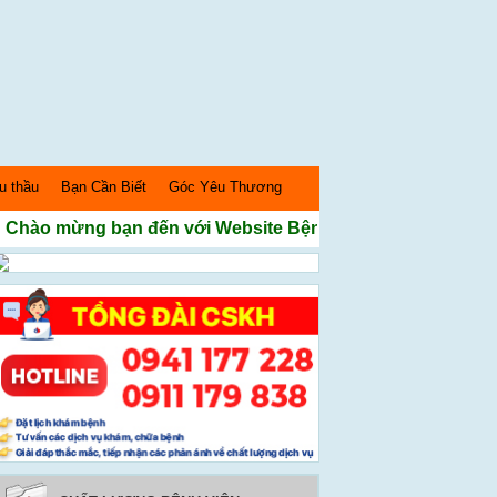
u thầu
Bạn Cần Biết
Góc Yêu Thương
ào mừng bạn đến với Website Bệnh Viện Sản nhi Nghệ An