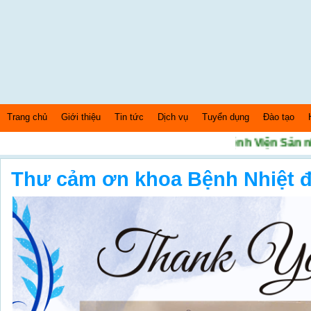
Trang chủ
Giới thiệu
Tin tức
Dịch vụ
Tuyển dụng
Đào tạo
Chào mừng bạn đến với Website Bệnh Viện Sản nhi 
Thứ 5 Ngày: 6/8/2026 Bây giờ là: [12:58:13] AM
Thư cảm ơn khoa Bệnh Nhiệt 