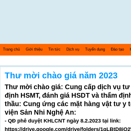
Trang chủ
Giới thiệu
Tin tức
Dịch vụ
Tuyển dụng
Đào tạo
Chủ nhật Ngày: 9/8/2026 Bây giờ là: [09:22:30] AM
Thư mời chào giá năm 2023
Thư mời chào giá: Cung cấp dịch vụ tư
định HSMT, đánh giá HSDT và thẩm đị
thầu: Cung ứng các mặt hàng vật tư y 
viện Sản Nhi Nghệ An:
- QĐ phê duyệt KHLCNT ngày 8.2.2023 tại link:
https://drive.google.com/drive/folders/1qLBt