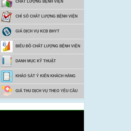
CHẤT LƯỢNG BỆNH VIỆN
CHỈ SỐ CHẤT LƯỢNG BỆNH VIỆN
GIÁ DỊCH VỤ KCB BHYT
BIỂU ĐỒ CHẤT LƯỢNG BỆNH VIỆN
DANH MỤC KỸ THUẬT
KHẢO SÁT Ý KIẾN KHÁCH HÀNG
GIÁ THU DỊCH VỤ THEO YÊU CẦU
Video