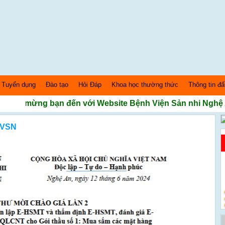
Tuyển dụng
Đào tạo
Hỏi Đáp
Khoa học thường thức
Thông tin đấ
o mừng bạn đến với Website Bệnh Viện Sản nhi Nghệ An
-BVSN