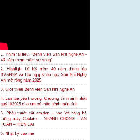
1. Phim tài liệu: "Bệnh viện Sản Nhi Nghệ An -
40 năm ươm mầm sự sống"
2. Highlight Lễ Kỷ niệm 40 năm thành lập
BVSNNA và Hội nghị Khoa học Sản Nhi Nghệ
An mở rộng năm 2025
3. Giới thiệu Bệnh viện Sản Nhi Nghệ An
4. Lan tỏa yêu thương: Chương trình sinh nhật
quý II/2025 cho em bé mắc bệnh mãn tính
5. Phẫu thuật cắt amidan – nạo VA bằng hệ
thống máy Coblator : NHANH CHÓNG – AN
TOÀN – HIỆN ĐẠI
6. Nhật ký của mẹ