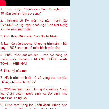
1. Phim tài liệu: "Bệnh viện Sản Nhi Nghệ An -
40 năm ươm mầm sự sống"
2. Highlight Lễ Kỷ niệm 40 năm thành lập
BVSNNA và Hội nghị Khoa học Sản Nhi Nghệ
An mở rộng năm 2025
3. Giới thiệu Bệnh viện Sản Nhi Nghệ An
4. Lan tỏa yêu thương: Chương trình sinh nhật
quý II/2025 cho em bé mắc bệnh mãn tính
5. Phẫu thuật cắt amidan – nạo VA bằng hệ
thống máy Coblator : NHANH CHÓNG – AN
TOÀN – HIỆN ĐẠI
6. Nhật ký của mẹ
7. Hành trình sinh tử trở về vòng tay mẹ của
những chiến binh "0 tuổi"
8. 🎞Video toàn cảnh Hội nghị khoa học Sàng
lọc Chẩn đoán Trước sinh và Sơ sinh, khu
vực Bắc Trung Bộ.
9. Trung tâm Sàng lọc Chẩn đoán Trước sinh