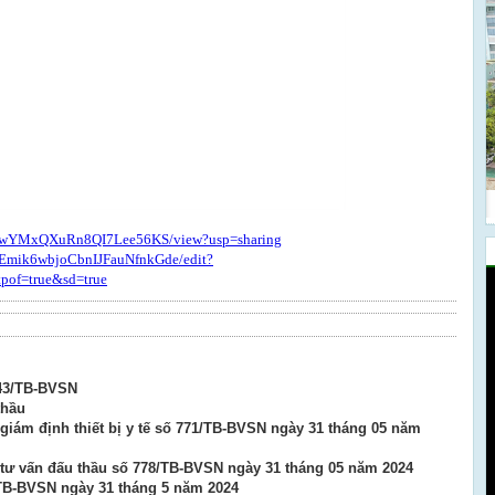
SbzwYMxQXuRn8QI7Lee56KS/view?usp=sharing
CIjEmik6wbjoCbnIJFauNfnkGde/edit?
of=true&sd=true
́ 843/TB-BVSN
thầu
giám định thiết bị y tế số 771/TB-BVSN ngày 31 tháng 05 năm
 tư vấn đấu thầu số 778/TB-BVSN ngày 31 tháng 05 năm 2024
TB-BVSN ngày 31 tháng 5 năm 2024