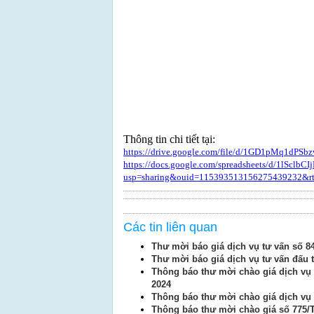
Thông tin chi tiết tại:
https://drive.google.com/file/d/1GD1pMq1dP
https://docs.google.com/spreadsheets/d/1lSclb
usp=sharing&ouid=115393513156275439232&rtp
Các tin liên quan
Thư mời báo giá dịch vụ tư vấn sô
Thư mời báo giá dịch vụ tư vấn đấu 
Thông báo thư mời chào giá dịch vụ 
2024
Thông báo thư mời chào giá dịch vụ
Thông báo thư mời chào giá số 775/