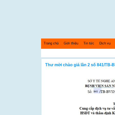
Trang chủ
Giới thiệu
Tin tức
Dịch vụ
Chà
Thứ 6 Ngày: 7/8/2026 Bây giờ là: [02:06:40] PM
Thư mời chào giá lần 2 số 841/TB