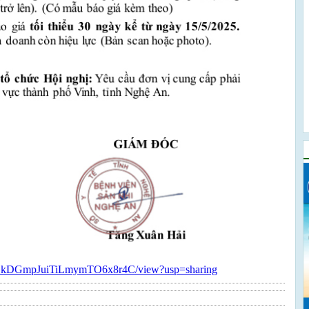
sIUyLZkDGmpJuiTiLmymTO6x8r4C/view?usp=sharing