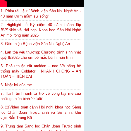
1. Phim tài liệu: "Bệnh viện Sản Nhi Nghệ An -
40 năm ươm mầm sự sống"
2. Highlight Lễ Kỷ niệm 40 năm thành lập
BVSNNA và Hội nghị Khoa học Sản Nhi Nghệ
An mở rộng năm 2025
3. Giới thiệu Bệnh viện Sản Nhi Nghệ An
4. Lan tỏa yêu thương: Chương trình sinh nhật
quý II/2025 cho em bé mắc bệnh mãn tính
5. Phẫu thuật cắt amidan – nạo VA bằng hệ
thống máy Coblator : NHANH CHÓNG – AN
TOÀN – HIỆN ĐẠI
6. Nhật ký của mẹ
7. Hành trình sinh tử trở về vòng tay mẹ của
những chiến binh "0 tuổi"
8. 🎞Video toàn cảnh Hội nghị khoa học Sàng
lọc Chẩn đoán Trước sinh và Sơ sinh, khu
vực Bắc Trung Bộ.
9. Trung tâm Sàng lọc Chẩn đoán Trước sinh