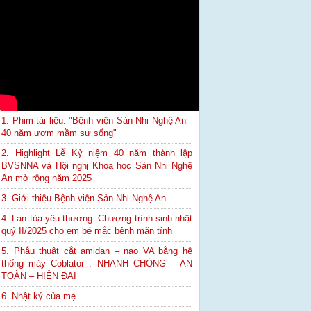
1. Phim tài liệu: "Bệnh viện Sản Nhi Nghệ An -
40 năm ươm mầm sự sống"
2. Highlight Lễ Kỷ niệm 40 năm thành lập
BVSNNA và Hội nghị Khoa học Sản Nhi Nghệ
An mở rộng năm 2025
3. Giới thiệu Bệnh viện Sản Nhi Nghệ An
4. Lan tỏa yêu thương: Chương trình sinh nhật
quý II/2025 cho em bé mắc bệnh mãn tính
5. Phẫu thuật cắt amidan – nạo VA bằng hệ
thống máy Coblator : NHANH CHÓNG – AN
TOÀN – HIỆN ĐẠI
6. Nhật ký của mẹ