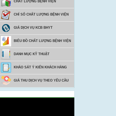
CHẤT LƯỢNG BỆNH VIỆN
CHỈ SỐ CHẤT LƯỢNG BỆNH VIỆN
GIÁ DỊCH VỤ KCB BHYT
BIỂU ĐỒ CHẤT LƯỢNG BỆNH VIỆN
DANH MỤC KỸ THUẬT
KHẢO SÁT Ý KIẾN KHÁCH HÀNG
GIÁ THU DỊCH VỤ THEO YÊU CẦU
Video