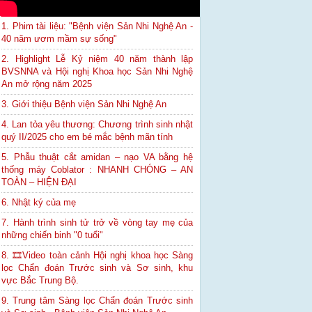
1. Phim tài liệu: "Bệnh viện Sản Nhi Nghệ An -
40 năm ươm mầm sự sống"
2. Highlight Lễ Kỷ niệm 40 năm thành lập
BVSNNA và Hội nghị Khoa học Sản Nhi Nghệ
An mở rộng năm 2025
3. Giới thiệu Bệnh viện Sản Nhi Nghệ An
4. Lan tỏa yêu thương: Chương trình sinh nhật
quý II/2025 cho em bé mắc bệnh mãn tính
5. Phẫu thuật cắt amidan – nạo VA bằng hệ
thống máy Coblator : NHANH CHÓNG – AN
TOÀN – HIỆN ĐẠI
6. Nhật ký của mẹ
7. Hành trình sinh tử trở về vòng tay mẹ của
những chiến binh "0 tuổi"
8. 🎞Video toàn cảnh Hội nghị khoa học Sàng
lọc Chẩn đoán Trước sinh và Sơ sinh, khu
vực Bắc Trung Bộ.
9. Trung tâm Sàng lọc Chẩn đoán Trước sinh