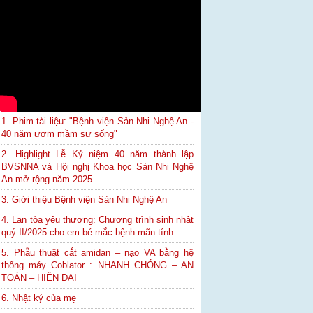
1. Phim tài liệu: "Bệnh viện Sản Nhi Nghệ An -
40 năm ươm mầm sự sống"
2. Highlight Lễ Kỷ niệm 40 năm thành lập
BVSNNA và Hội nghị Khoa học Sản Nhi Nghệ
An mở rộng năm 2025
3. Giới thiệu Bệnh viện Sản Nhi Nghệ An
4. Lan tỏa yêu thương: Chương trình sinh nhật
quý II/2025 cho em bé mắc bệnh mãn tính
5. Phẫu thuật cắt amidan – nạo VA bằng hệ
thống máy Coblator : NHANH CHÓNG – AN
TOÀN – HIỆN ĐẠI
6. Nhật ký của mẹ