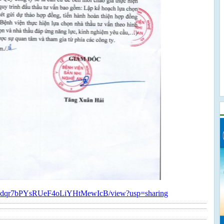
BKUwdqr7bPYsRUeF4oLiYHtMewIcB/view?usp=sharing