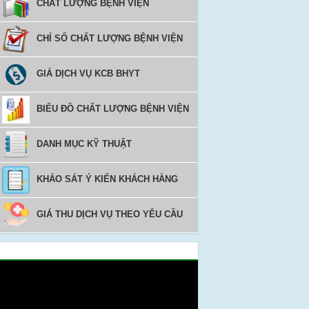
CHẤT LƯỢNG BỆNH VIỆN
CHỈ SỐ CHẤT LƯỢNG BỆNH VIỆN
GIÁ DỊCH VỤ KCB BHYT
BIỂU ĐỒ CHẤT LƯỢNG BỆNH VIỆN
DANH MỤC KỸ THUẬT
KHẢO SÁT Ý KIẾN KHÁCH HÀNG
GIÁ THU DỊCH VỤ THEO YÊU CẦU
Video