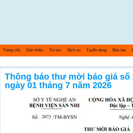
Trang chủ
Giới thiệu
Tin tức
Dịch vụ
Tuyển dụng
Đào tạo
Thứ 6 Ngày: 7/8/2026 Bây giờ là: [05:52:30] PM
Thông báo thư mời báo giá s
ngày 01 tháng 7 năm 2026