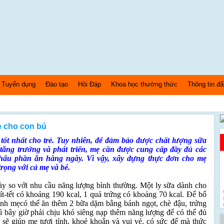
Tuyển dụng
Đào tạo
Hỏi Đáp
Khoa học thường thức
Thông tin đấ
ẹ cho con bú
tốt nhất cho trẻ. Tuy nhiên, để đảm bảo được chất lượng sữa
tăng trưởng và phát triển, mẹ cần được cung cấp đầy đủ các
hẩu phần ăn hàng ngày. Vì vậy, xây dựng thực đơn cho mẹ
rọng với cả mẹ và bé.
y so với nhu cầu năng lượng bình thường. Một ly sữa dành cho
ít-tết có khoảng 190 kcal, 1 quả trứng có khoảng 70 kcal. Để bổ
ính mẹcó thể ăn thêm 2 bữa dặm bằng bánh ngọt, chè đậu, trứng
 bây giờ phải chịu khó siêng nạp thêm năng lượng để có thể đủ
sẽ giúp mẹ tươi tỉnh, khoẻ khoắn và vui vẻ, có sức để mà thức