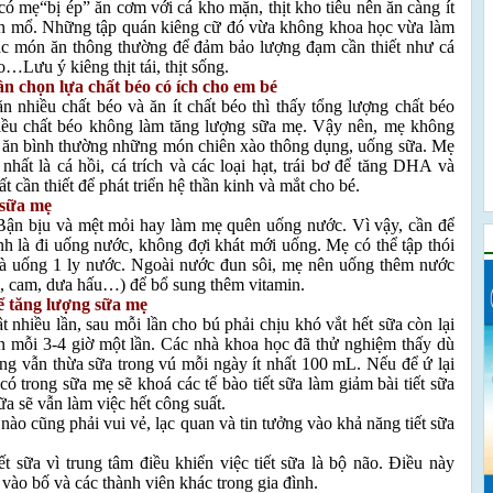
 có mẹ“bị ép” ăn cơm với cá kho mặn, thịt kho tiêu nên ăn càng ít
 sinh mổ. Những tập quán kiêng cữ đó vừa không khoa học vừa làm
 các món ăn thông thường để đảm bảo lượng đạm cần thiết như cá
xào…Lưu ý kiêng thịt tái, thịt sống.
n chọn lựa chất béo có ích cho em bé
 nhiều chất béo và ăn ít chất béo thì thấy tổng lượng chất béo
iều chất béo không làm tăng lượng sữa mẹ. Vậy nên, mẹ không
n ăn bình thường những món chiên xào thông dụng, uống sữa. Mẹ
nhất là cá hồi, cá trích và các loại hạt, trái bơ để tăng DHA và
 cần thiết để phát triển hệ thần kinh và mắt cho bé.
 sữa mẹ
 Bận bịu và mệt mỏi hay làm mẹ quên uống nước. Vì vậy, cần để
nh là đi uống nước, không đợi khát mới uống. Mẹ có thể tập thói
 là uống 1 ly nước. Ngoài nước đun sôi, mẹ nên uống thêm nước
áo, cam, dưa hấu…) để bổ sung thêm vitamin.
ể tăng lượng sữa mẹ
 nhiều lần, sau mỗi lần cho bú phải chịu khó vắt hết sữa còn lại
ặn mỗi 3-4 giờ một lần. Các nhà khoa học đã thử nghiệm thấy dù
g vẫn thừa sữa trong vú mỗi ngày ít nhất 100 mL. Nếu để ứ lại
 có trong sữa mẹ sẽ khoá các tế bào tiết sữa làm giảm bài tiết sữa
sữa sẽ vẫn làm việc hết công suất.
 nào cũng phải vui vẻ, lạc quan và tin tưởng vào khả năng tiết sữa
ết sữa vì trung tâm điều khiển việc tiết sữa là bộ não. Điều này
ào bố và các thành viên khác trong gia đình.