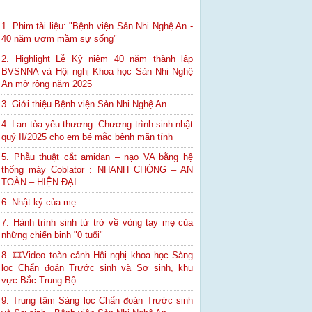
1. Phim tài liệu: "Bệnh viện Sản Nhi Nghệ An -
40 năm ươm mầm sự sống"
2. Highlight Lễ Kỷ niệm 40 năm thành lập
BVSNNA và Hội nghị Khoa học Sản Nhi Nghệ
An mở rộng năm 2025
3. Giới thiệu Bệnh viện Sản Nhi Nghệ An
4. Lan tỏa yêu thương: Chương trình sinh nhật
quý II/2025 cho em bé mắc bệnh mãn tính
5. Phẫu thuật cắt amidan – nạo VA bằng hệ
thống máy Coblator : NHANH CHÓNG – AN
TOÀN – HIỆN ĐẠI
6. Nhật ký của mẹ
7. Hành trình sinh tử trở về vòng tay mẹ của
những chiến binh "0 tuổi"
8. 🎞Video toàn cảnh Hội nghị khoa học Sàng
lọc Chẩn đoán Trước sinh và Sơ sinh, khu
vực Bắc Trung Bộ.
9. Trung tâm Sàng lọc Chẩn đoán Trước sinh