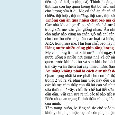
tiếu…) mà ít đạm (thịt, cá). Thỉnh thoảng,
thịt. Lại còn tập quán kiêng thịt bò nếu
cho lượng sữa ít đi. Mẹ có thể ăn tất cả
chiên, thịt luộc, thịt nướng, thịt ram, thịt 
Không cần ăn quá nhiều chất béo mà cầ
Các nhà khoa học đã so sánh các bà mẹ ăn
trong sữa mẹ vẫn gần giống nhau. Ăn nh
cần ngày nào cũng ăn chân giò mà chỉ cầ
cho con bú nên chọn ăn các loại cá biển, 
ARA trong sữa mẹ. Hai loại chất béo này rất
Uống nước nhiều cũng giúp tăng lượng
Mẹ cần uống ít nhất 3 lít nước mỗi ngày.
nước uống ở nhiều nơi trong nhà và cứ rả
quen trước khi cho bú và sau khi cho bú
trái cây và ăn thêm trái cây nhiều nước (t
Ăn uống không phải là cách duy nhất đ
Quan trọng nhất là mẹ phải cho con bú thật
trong 2 vú ra và phải làm việc này đều đ
các bà mẹ cảm thấy con đã bú cạn vú nhưn
sữa thừa như vậy, chất ức chế bài tiết sữa
dần dần. Vắt cạn sữa ra thì các tế bào tiết 
Điều rất quan trọng là tinh thần của mẹ lúc
của mình.
Tâm trạng buồn, lo lắng sẽ ức chế việc ti
không chỉ phụ thuộc mẹ mà còn phụ thuộc v