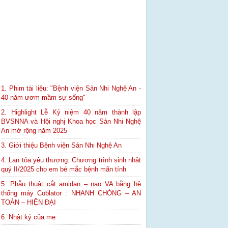
1. Phim tài liệu: "Bệnh viện Sản Nhi Nghệ An -
40 năm ươm mầm sự sống"
2. Highlight Lễ Kỷ niệm 40 năm thành lập
BVSNNA và Hội nghị Khoa học Sản Nhi Nghệ
An mở rộng năm 2025
3. Giới thiệu Bệnh viện Sản Nhi Nghệ An
4. Lan tỏa yêu thương: Chương trình sinh nhật
quý II/2025 cho em bé mắc bệnh mãn tính
5. Phẫu thuật cắt amidan – nạo VA bằng hệ
thống máy Coblator : NHANH CHÓNG – AN
TOÀN – HIỆN ĐẠI
6. Nhật ký của mẹ