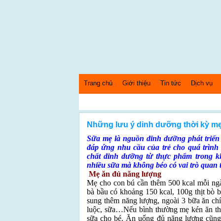
Trang chủ
Giới thiệu
Tin tức
Dịch vụ
Thứ 6 Ngày: 7/8/2026 Bây giờ là: [06:38:06] AM
Những lưu ý dinh dưỡng thời kỳ m
Sữa mẹ là nguồn dinh dưỡng phát triển 
đáp ứng nhu cầu của trẻ cho quá trình 
chất dinh dưỡng từ thực phẩm trong k
nhiều sữa mà không béo có vai trò quan t
Mẹ ăn đủ năng lượng
Mẹ cho con bú cần thêm 500 kcal mỗi ngà
bà bầu có khoảng 150 kcal, 100g thịt bò b
sung thêm năng lượng, ngoài 3 bữa ăn ch
luộc, sữa…Nếu bình thường mẹ kén ăn thì
sữa cho bé. Ăn uống đủ năng lượng cũng 