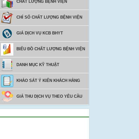
CHẤT LƯỢNG BỆNH VIỆN
CHỈ SỐ CHẤT LƯỢNG BỆNH VIỆN
GIÁ DỊCH VỤ KCB BHYT
BIỂU ĐỒ CHẤT LƯỢNG BỆNH VIỆN
DANH MỤC KỸ THUẬT
KHẢO SÁT Ý KIẾN KHÁCH HÀNG
GIÁ THU DỊCH VỤ THEO YÊU CẦU
Video