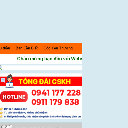
u thầu
Bạn Cần Biết
Góc Yêu Thương
Chào mừng bạn đến với Website Bệnh Viện Sản nhi N