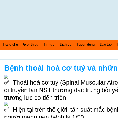
Trang chủ
Giới thiệu
Tin tức
Dịch vụ
Tuyển dụng
Đào tạo
Thứ 5 Ngày: 6/8/2026 Bây giờ là: [10:11:49] AM
Bệnh thoái hoá cơ tuỷ và nhữn
Thoái hoá cơ tuỷ (Spinal Muscular Atr
di truyền lặn NST thường đặc trưng bởi y
trương lực cơ tiến triển.
Hiện tại trên thế giới, tần suất mắc bện
người mang gen bệnh là 1/50.