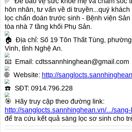
Để bảo vệ sức khỏe mẹ và chăm sóc tha
hôn nhân, tư vấn về di truyền...quý khác
lọc chẩn đoán trước sinh - Bệnh viện Sả
tòa nhà 7 tầng khối Phụ Sản.
Địa chỉ: Số 19 Tôn Thất Tùng, phườn
Vinh, tỉnh Nghệ An.
Email: cdtssannhinghean@gmail.com
Website:
http://sanglocts.sannhinghea
SĐT: 0914.796.228
Hãy truy cập theo đường link:
http://sanglocts.sannhinghean.vn/.../sang-
để tra cứu kết quả sàng lọc sơ sinh cho tr